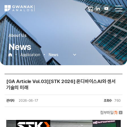
About Us
News
Application
News
News
[GA Article Vol.03][STK 2026] 온디바이스AI와 센서
기술의 미래
관리자
2026-06-17
조회수
760
첨부파일
(
1
)