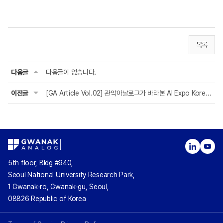
목록
다음글
다음글이 없습니다.
이전글
[GA Article Vol.02] 관악아날로그가 바라본 AI Expo Korea 2026
5th floor, Bldg #940,
Seoul National University Research Park,
1 Gwanak-ro, Gwanak-gu, Seoul,
08826 Republic of Korea