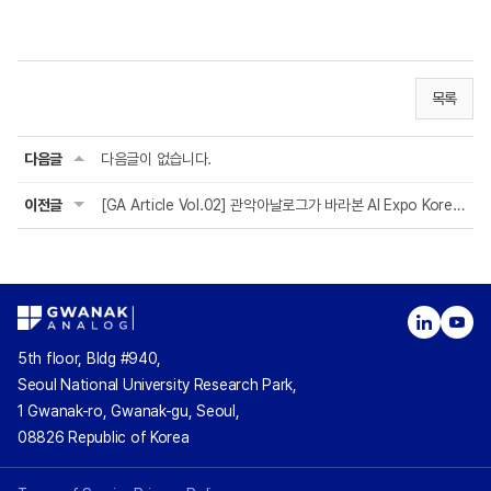
목록
다음글
다음글이 없습니다.
이전글
[GA Article Vol.02] 관악아날로그가 바라본 AI Expo Korea 2026
5th floor, Bldg #940,
Seoul National University Research Park,
1 Gwanak-ro, Gwanak-gu, Seoul,
08826 Republic of Korea