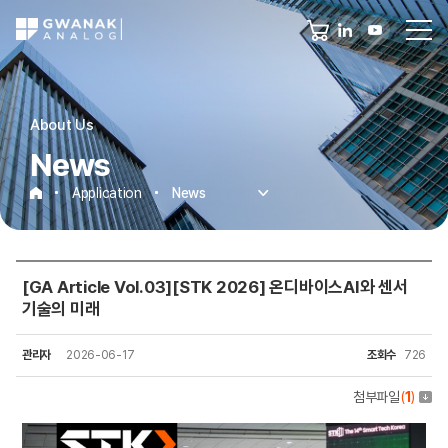
About Us
News
Application
News
News
[GA Article Vol.03][STK 2026] 온디바이스AI와 센서
기술의 미래
관리자
2026-06-17
조회수
726
첨부파일
(
1
)